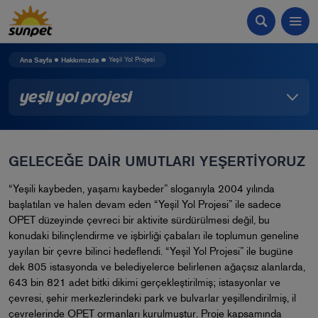
Ana Sayfa
Hakkımızda
Yeşil Yol Projesi
Yeşil Yol Projesi
GELECEĞE DAİR UMUTLARI YEŞERTİYORUZ
“Yeşili kaybeden, yaşamı kaybeder” sloganıyla 2004 yılında
başlatılan ve halen devam eden “Yeşil Yol Projesi” ile sadece
OPET düzeyinde çevreci bir aktivite sürdürülmesi değil, bu
konudaki bilinçlendirme ve işbirliği çabaları ile toplumun geneline
yayılan bir çevre bilinci hedeflendi. “Yeşil Yol Projesi” ile bugüne
dek 805 istasyonda ve belediyelerce belirlenen ağaçsız alanlarda,
643 bin 821 adet bitki dikimi gerçekleştirilmiş; istasyonlar ve
çevresi, şehir merkezlerindeki park ve bulvarlar yeşillendirilmiş, il
çevrelerinde OPET ormanları kurulmuştur. Proje kapsamında