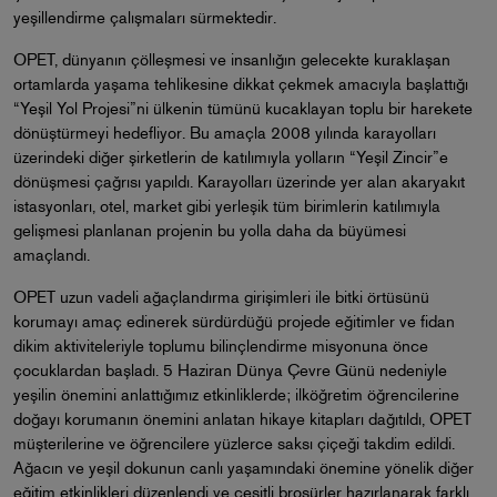
yeşillendirme çalışmaları sürmektedir.
OPET, dünyanın çölleşmesi ve insanlığın gelecekte kuraklaşan
ortamlarda yaşama tehlikesine dikkat çekmek amacıyla başlattığı
“Yeşil Yol Projesi”ni ülkenin tümünü kucaklayan toplu bir harekete
dönüştürmeyi hedefliyor. Bu amaçla 2008 yılında karayolları
üzerindeki diğer şirketlerin de katılımıyla yolların “Yeşil Zincir”e
dönüşmesi çağrısı yapıldı. Karayolları üzerinde yer alan akaryakıt
istasyonları, otel, market gibi yerleşik tüm birimlerin katılımıyla
gelişmesi planlanan projenin bu yolla daha da büyümesi
amaçlandı.
OPET uzun vadeli ağaçlandırma girişimleri ile bitki örtüsünü
korumayı amaç edinerek sürdürdüğü projede eğitimler ve fidan
dikim aktiviteleriyle toplumu bilinçlendirme misyonuna önce
çocuklardan başladı. 5 Haziran Dünya Çevre Günü nedeniyle
yeşilin önemini anlattığımız etkinliklerde; ilköğretim öğrencilerine
doğayı korumanın önemini anlatan hikaye kitapları dağıtıldı, OPET
müşterilerine ve öğrencilere yüzlerce saksı çiçeği takdim edildi.
Ağacın ve yeşil dokunun canlı yaşamındaki önemine yönelik diğer
eğitim etkinlikleri düzenlendi ve çeşitli broşürler hazırlanarak farklı