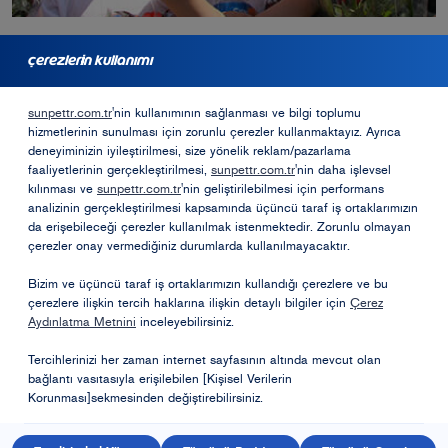
çerezlerin kullanımı
bayilik için başvurmak ister misiniz?
sunpettr.com.tr
'nin kullanımının sağlanması ve bilgi toplumu
hizmetlerinin sunulması için zorunlu çerezler kullanmaktayız. Ayrıca
Bayilik Formu
deneyiminizin iyileştirilmesi, size yönelik reklam/pazarlama
faaliyetlerinin gerçekleştirilmesi,
sunpettr.com.tr
'nin daha işlevsel
kılınması ve
sunpettr.com.tr
'nin geliştirilebilmesi için performans
analizinin gerçekleştirilmesi kapsamında üçüncü taraf iş ortaklarımızın
Opet Sosyal Sorumluk Projeleri
da erişebileceği çerezler kullanılmak istenmektedir. Zorunlu olmayan
çerezler onay vermediğiniz durumlarda kullanılmayacaktır.
Öneri ve Şikayetler
Bizim ve üçüncü taraf iş ortaklarımızın kullandığı çerezlere ve bu
çerezlere ilişkin tercih haklarına ilişkin detaylı bilgiler için
Çerez
Aydınlatma Metnini
inceleyebilirsiniz.
Tercihlerinizi her zaman internet sayfasının altında mevcut olan
bağlantı vasıtasıyla erişilebilen [Kişisel Verilerin
Korunması]sekmesinden değiştirebilirsiniz.
Kişisel Verilerin Korunması
Bilgi Toplumu Hizmetleri
Kullanım Koşulları
© 2026 Sunpet bir Opet Petrolcülük A.Ş. markasıdır. Tüm hakları saklıdır.