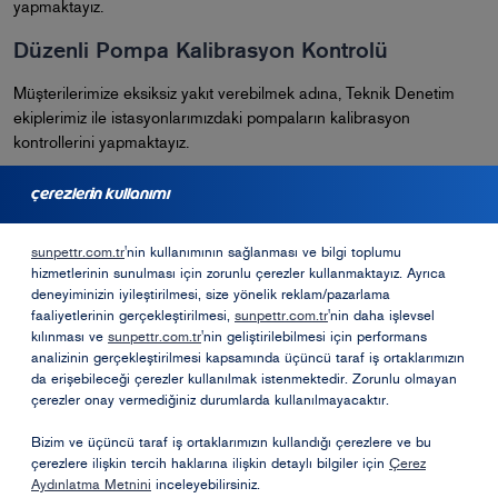
yapmaktayız.
Düzenli Pompa Kalibrasyon Kontrolü
Müşterilerimize eksiksiz yakıt verebilmek adına, Teknik Denetim
ekiplerimiz ile istasyonlarımızdaki pompaların kalibrasyon
kontrollerini yapmaktayız.
çerezlerin kullanımı
bayilik için başvurmak ister misiniz?
sunpettr.com.tr
'nin kullanımının sağlanması ve bilgi toplumu
hizmetlerinin sunulması için zorunlu çerezler kullanmaktayız. Ayrıca
Bayilik Formu
deneyiminizin iyileştirilmesi, size yönelik reklam/pazarlama
faaliyetlerinin gerçekleştirilmesi,
sunpettr.com.tr
'nin daha işlevsel
kılınması ve
sunpettr.com.tr
'nin geliştirilebilmesi için performans
analizinin gerçekleştirilmesi kapsamında üçüncü taraf iş ortaklarımızın
Opet Sosyal Sorumluk Projeleri
da erişebileceği çerezler kullanılmak istenmektedir. Zorunlu olmayan
çerezler onay vermediğiniz durumlarda kullanılmayacaktır.
Öneri ve Şikayetler
Bizim ve üçüncü taraf iş ortaklarımızın kullandığı çerezlere ve bu
çerezlere ilişkin tercih haklarına ilişkin detaylı bilgiler için
Çerez
Aydınlatma Metnini
inceleyebilirsiniz.