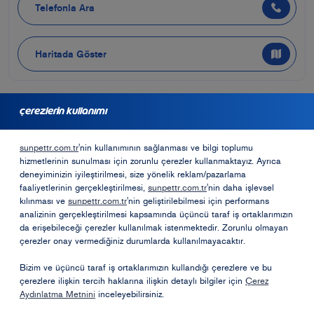
Telefonla Ara
Haritada Göster
çerezlerin kullanımı
bayilik için başvurmak ister misiniz?
sunpettr.com.tr
'nin kullanımının sağlanması ve bilgi toplumu
hizmetlerinin sunulması için zorunlu çerezler kullanmaktayız. Ayrıca
Bayilik Formu
deneyiminizin iyileştirilmesi, size yönelik reklam/pazarlama
faaliyetlerinin gerçekleştirilmesi,
sunpettr.com.tr
'nin daha işlevsel
kılınması ve
sunpettr.com.tr
'nin geliştirilebilmesi için performans
analizinin gerçekleştirilmesi kapsamında üçüncü taraf iş ortaklarımızın
Opet Sosyal Sorumluk Projeleri
da erişebileceği çerezler kullanılmak istenmektedir. Zorunlu olmayan
çerezler onay vermediğiniz durumlarda kullanılmayacaktır.
Öneri ve Şikayetler
Bizim ve üçüncü taraf iş ortaklarımızın kullandığı çerezlere ve bu
çerezlere ilişkin tercih haklarına ilişkin detaylı bilgiler için
Çerez
Aydınlatma Metnini
inceleyebilirsiniz.