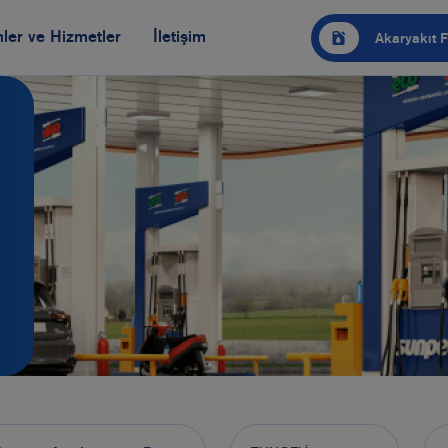
ler ve Hizmetler
İletişim
Akaryakıt F
Genel Merkez ve Bölge Müdürlükleri
tikalarımız
Öneri ve Şikayetler
Ultra Force 95 Oktan Kurşunsuz Benzin
3 
jeleri
Bayilik Başvurusu
Ultra Force Motorin
Ot
Opet AdBlue®
Ot
vre
Kalorifer Yakıtı
Ya
Fuel Oil
Opet Cam Suyu