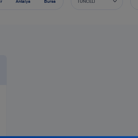
TUNCELİ
ir
Antalya
Bursa