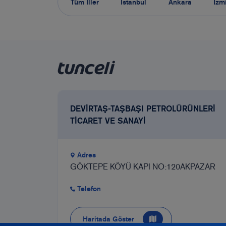
Tüm İller
İstanbul
Ankara
İzm
TUNCELİ
DEVİRTAŞ-TAŞBAŞI PETROLÜRÜNLERİ
TİCARET VE SANAYİ
Adres
GÖKTEPE KÖYÜ KAPI NO:120AKPAZAR
Telefon
Haritada Göster