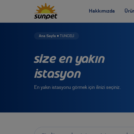
Hakkımızda
Ürün
Vizyon Misyon
Ana Sayfa
TUNCELİ
Etik İlkelerimiz ve Poli
Size En Yakın
Sosyal Sorumluluk Pro
İstasyon
İnsan Kaynakları
En yakın istasyonu görmek için ilinizi seçiniz.
Sağlık Emniyet ve Çe
Yönetim Kurulu