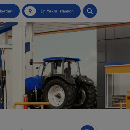
iyatları
En Yakın İstasyon
Nokta Güvenlik Testi
ofilo Otobil
obilim
kıt Kart