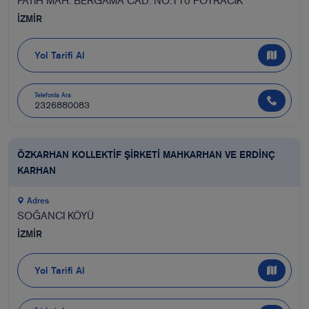
FATİH MAH. BERGAMA CAD. NO.110 POYRACIK
İZMİR
Yol Tarifi Al
Telefonla Ara
2326880083
ÖZKARHAN KOLLEKTİF ŞİRKETİ MAHKARHAN VE ERDİNÇ
KARHAN
Adres
SOĞANCI KÖYÜ
İZMİR
Yol Tarifi Al