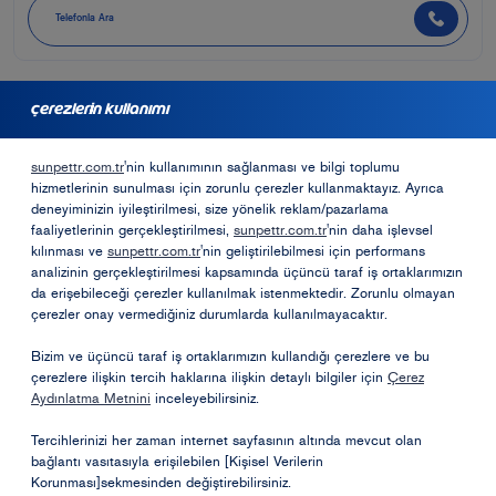
Telefonla Ara
çerezlerin kullanımı
bayilik için başvurmak ister misiniz?
sunpettr.com.tr
'nin kullanımının sağlanması ve bilgi toplumu
hizmetlerinin sunulması için zorunlu çerezler kullanmaktayız. Ayrıca
Bayilik Formu
deneyiminizin iyileştirilmesi, size yönelik reklam/pazarlama
faaliyetlerinin gerçekleştirilmesi,
sunpettr.com.tr
'nin daha işlevsel
kılınması ve
sunpettr.com.tr
'nin geliştirilebilmesi için performans
analizinin gerçekleştirilmesi kapsamında üçüncü taraf iş ortaklarımızın
Opet Sosyal Sorumluk Projeleri
da erişebileceği çerezler kullanılmak istenmektedir. Zorunlu olmayan
çerezler onay vermediğiniz durumlarda kullanılmayacaktır.
Öneri ve Şikayetler
Bizim ve üçüncü taraf iş ortaklarımızın kullandığı çerezlere ve bu
çerezlere ilişkin tercih haklarına ilişkin detaylı bilgiler için
Çerez
Aydınlatma Metnini
inceleyebilirsiniz.
Tercihlerinizi her zaman internet sayfasının altında mevcut olan
bağlantı vasıtasıyla erişilebilen [Kişisel Verilerin
Korunması]sekmesinden değiştirebilirsiniz.
Kişisel Verilerin Korunması
Bilgi Toplumu Hizmetleri
Kullanım Koşulları