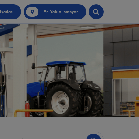
iyatları
En Yakın İstasyon
Nokta Güvenlik Testi
ofilo Otobil
obilim
kıt Kart