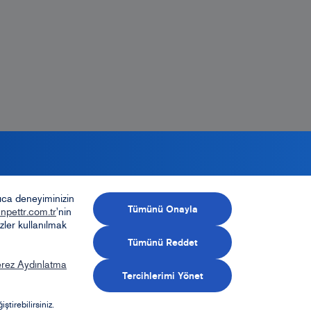
rıca deneyiminizin
Tümünü Onayla
npettr.com.tr
'nin
zler kullanılmak
Tümünü Reddet
rez Aydınlatma
bayilik için başvurmak
Tercihlerimi Yönet
ister misiniz?
tirebilirsiniz.