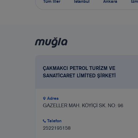
Tüm İller
İstanbul
Ankara
İzm
MUĞLA
ÇAKMAKCI PETROL TURİZM VE
SANATİCARET LİMİTED ŞİRKETİ
Adres
GAZELLER MAH. KÖYİÇİ SK. NO: 96
Telefon
2522195158