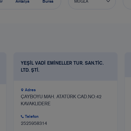
MUĞLA
ir
Antalya
Bursa
YEŞİL VADİ EMİNELLER TUR. SAN.TİC.
LTD. ŞTİ.
Adres
ÇAYBOYU MAH. ATATÜRK CAD.NO:42
KAVAKLIDERE
Telefon
2525958314