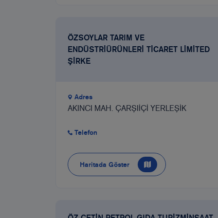
ÖZSOYLAR TARIM VE
ENDÜSTRİÜRÜNLERİ TİCARET LİMİTED
ŞİRKE
Adres
AKINCI MAH. ÇARŞIİÇİ YERLEŞİK
Telefon
Haritada Göster
ÖZ ÇETİN PETROL GIDA TURİZMİNŞAAT