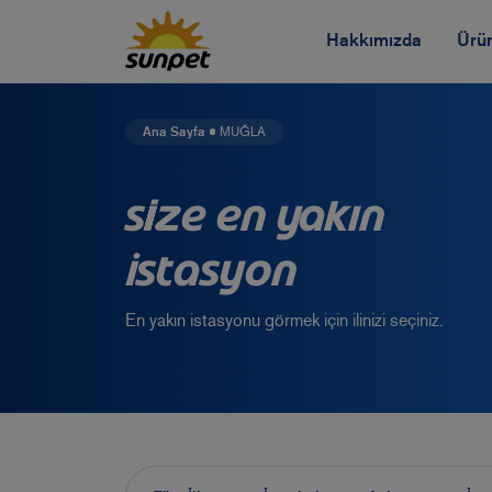
Hakkımızda
Ürün
Vizyon Misyon
Ana Sayfa
MUĞLA
Etik İlkelerimiz ve Poli
Size En Yakın
Sosyal Sorumluluk Pro
İstasyon
İnsan Kaynakları
En yakın istasyonu görmek için ilinizi seçiniz.
Sağlık Emniyet ve Çe
Yönetim Kurulu