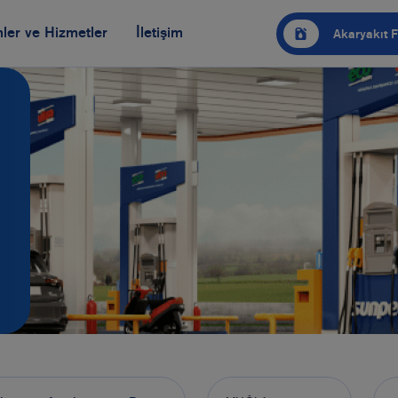
ler ve Hizmetler
İletişim
Akaryakıt F
Genel Merkez ve Bölge Müdürlükleri
tikalarımız
Öneri ve Şikayetler
Ultra Force 95 Oktan Kurşunsuz Benzin
3 
jeleri
Bayilik Başvurusu
Ultra Force Motorin
Ot
Opet AdBlue®
Ot
vre
Kalorifer Yakıtı
Ya
Fuel Oil
Opet Cam Suyu