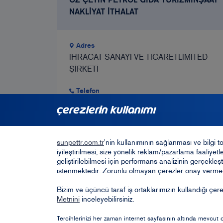
NAKLİYAT İTHALAT
Adres
İHRACAT SANAYİ VE TİCARETLİMİTED
ŞİRKETİ
Telefon
çerezlerin kullanımı
Haritada Göster
sunpettr.com.tr
'nin kullanımının sağlanması ve bilgi 
iyileştirilmesi, size yönelik reklam/pazarlama faaliyetl
geliştirilebilmesi için performans analizinin gerçekle
istenmektedir. Zorunlu olmayan çerezler onay vermed
Bizim ve üçüncü taraf iş ortaklarımızın kullandığı çerezl
Metnini
inceleyebilirsiniz.
Opet Sosyal Sorumluk Projeleri
Öneri ve
Tercihlerinizi her zaman internet sayfasının altında mevcut ol