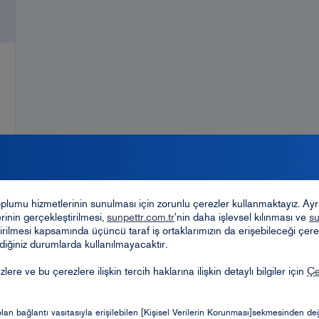
toplumu hizmetlerinin sunulması için zorunlu çerezler kullanmaktayız. Ay
erinin gerçekleştirilmesi,
sunpettr.com.tr
'nin daha işlevsel kılınması ve
su
ştirilmesi kapsamında üçüncü taraf iş ortaklarımızın da erişebileceği çere
iğiniz durumlarda kullanılmayacaktır.
ere ve bu çerezlere ilişkin tercih haklarına ilişkin detaylı bilgiler için
Çe
 Şikayetler
an bağlantı vasıtasıyla erişilebilen [Kişisel Verilerin Korunması]sekmesinden değiş