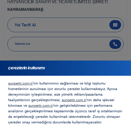
HAYVANCILIK SANAYİ VE TİCARETLİMİTED ŞİRKETİ
KAHRAMANMARAŞ
Yol Tarifi Al
Telefonla Ara
çerezlerin kullanımı
bayilik için başvurmak ister misiniz?
sunpettr.com.tr
'nin kullanımının sağlanması ve bilgi toplumu
hizmetlerinin sunulması için zorunlu çerezler kullanmaktayız. Ayrıca
Bayilik Formu
deneyiminizin iyileştirilmesi, size yönelik reklam/pazarlama
faaliyetlerinin gerçekleştirilmesi,
sunpettr.com.tr
'nin daha işlevsel
kılınması ve
sunpettr.com.tr
'nin geliştirilebilmesi için performans
analizinin gerçekleştirilmesi kapsamında üçüncü taraf iş ortaklarımızın
Opet Sosyal Sorumluk Projeleri
da erişebileceği çerezler kullanılmak istenmektedir. Zorunlu olmayan
çerezler onay vermediğiniz durumlarda kullanılmayacaktır.
Öneri ve Şikayetler