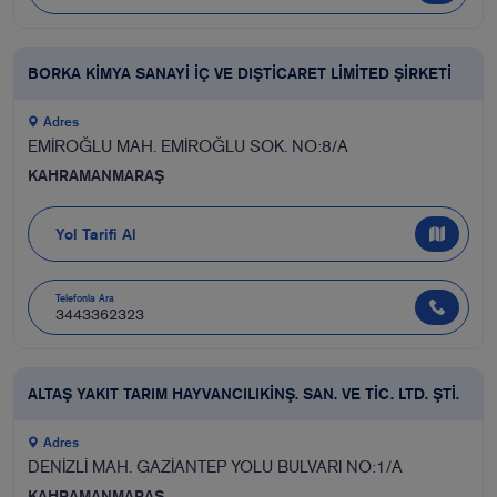
BORKA KİMYA SANAYİ İÇ VE DIŞTİCARET LİMİTED ŞİRKETİ
Adres
EMİROĞLU MAH. EMİROĞLU SOK. NO:8/A
KAHRAMANMARAŞ
Yol Tarifi Al
Telefonla Ara
3443362323
ALTAŞ YAKIT TARIM HAYVANCILIKİNŞ. SAN. VE TİC. LTD. ŞTİ.
Adres
DENİZLİ MAH. GAZİANTEP YOLU BULVARI NO:1/A
KAHRAMANMARAŞ