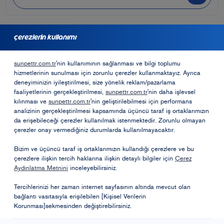
çerezlerin kullanımı
bayilik için başvurmak ister misiniz?
sunpettr.com.tr
'nin kullanımının sağlanması ve bilgi toplumu
hizmetlerinin sunulması için zorunlu çerezler kullanmaktayız. Ayrıca
Bayilik Formu
deneyiminizin iyileştirilmesi, size yönelik reklam/pazarlama
faaliyetlerinin gerçekleştirilmesi,
sunpettr.com.tr
'nin daha işlevsel
kılınması ve
sunpettr.com.tr
'nin geliştirilebilmesi için performans
analizinin gerçekleştirilmesi kapsamında üçüncü taraf iş ortaklarımızın
Opet Sosyal Sorumluk Projeleri
da erişebileceği çerezler kullanılmak istenmektedir. Zorunlu olmayan
çerezler onay vermediğiniz durumlarda kullanılmayacaktır.
Öneri ve Şikayetler
Bizim ve üçüncü taraf iş ortaklarımızın kullandığı çerezlere ve bu
çerezlere ilişkin tercih haklarına ilişkin detaylı bilgiler için
Çerez
Aydınlatma Metnini
inceleyebilirsiniz.
Tercihlerinizi her zaman internet sayfasının altında mevcut olan
bağlantı vasıtasıyla erişilebilen [Kişisel Verilerin
Korunması]sekmesinden değiştirebilirsiniz.
Kişisel Verilerin Korunması
Bilgi Toplumu Hizmetleri
Kullanım Koşulları