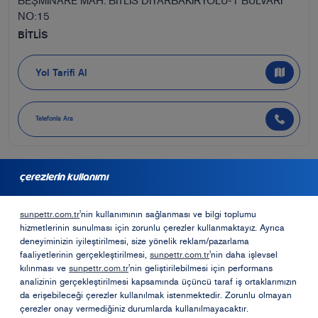
BEŞMİNARE MAH. BİTLİS DİYARBAKIRYOLU-1 BULVARI
NO:15
BİTLİS
Yol Tarifi Al
Telefonla Ara
çerezlerin kullanımı
bayilik için başvurmak ister misiniz?
sunpettr.com.tr
'nin kullanımının sağlanması ve bilgi toplumu
hizmetlerinin sunulması için zorunlu çerezler kullanmaktayız. Ayrıca
Bayilik Formu
deneyiminizin iyileştirilmesi, size yönelik reklam/pazarlama
faaliyetlerinin gerçekleştirilmesi,
sunpettr.com.tr
'nin daha işlevsel
kılınması ve
sunpettr.com.tr
'nin geliştirilebilmesi için performans
analizinin gerçekleştirilmesi kapsamında üçüncü taraf iş ortaklarımızın
Opet Sosyal Sorumluk Projeleri
da erişebileceği çerezler kullanılmak istenmektedir. Zorunlu olmayan
çerezler onay vermediğiniz durumlarda kullanılmayacaktır.