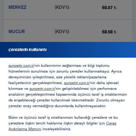
MERKEZ
(KDV’li)
68.57 ₺
MUCUR
(KDV’li)
68.58 ₺
çerezlerin kullanımı
bayilik için başvurmak ister misiniz?
sunpettr.com.tr
'nin kullanımının sağlanması ve bilgi toplumu
hizmetlerinin sunulması için zorunlu çerezler kullanmaktayız. Ayrıca
Bayilik Formu
deneyiminizin iyileştirilmesi, size yönelik reklam/pazarlama
faaliyetlerinin gerçekleştirilmesi,
sunpettr.com.tr
'nin daha işlevsel
kılınması ve
sunpettr.com.tr
'nin geliştirilebilmesi için performans
analizinin gerçekleştirilmesi kapsamında üçüncü taraf iş ortaklarımızın
Opet Sosyal Sorumluk Projeleri
da erişebileceği çerezler kullanılmak istenmektedir. Zorunlu olmayan
çerezler onay vermediğiniz durumlarda kullanılmayacaktır.
Öneri ve Şikayetler
Bizim ve üçüncü taraf iş ortaklarımızın kullandığı çerezlere ve bu
çerezlere ilişkin tercih haklarına ilişkin detaylı bilgiler için
Çerez
Aydınlatma Metnini
inceleyebilirsiniz.