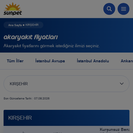
Ana Sayfa
KIRŞEHİR
Akaryakıt Fiyatları
Akaryakıt fiyatlarını görmek istediğiniz ilimizi seçiniz.
Tüm İller
İstanbul Avrupa
İstanbul Anadolu
Ankar
KIRŞEHİR
Son Güncelleme Tarihi : 07.08.2026
KIRŞEHİR
Kurşunsuz Benzi