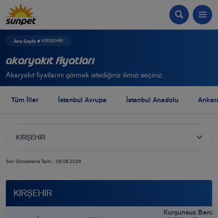
Ana Sayfa
KIRŞEHİR
Akaryakıt Fiyatları
Akaryakıt fiyatlarını görmek istediğiniz ilimizi seçiniz.
Tüm İller
İstanbul Avrupa
İstanbul Anadolu
Ankar
KIRŞEHİR
Son Güncelleme Tarihi : 08.08.2026
KIRŞEHİR
Kurşunsuz Benzi