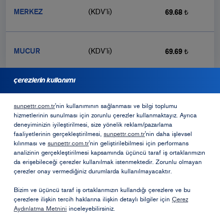
MERKEZ
(KDV’li)
69.68 ₺
MUCUR
(KDV’li)
69.69 ₺
çerezlerin kullanımı
bayilik için başvurmak ister misiniz?
sunpettr.com.tr
'nin kullanımının sağlanması ve bilgi toplumu
hizmetlerinin sunulması için zorunlu çerezler kullanmaktayız. Ayrıca
Bayilik Formu
deneyiminizin iyileştirilmesi, size yönelik reklam/pazarlama
faaliyetlerinin gerçekleştirilmesi,
sunpettr.com.tr
'nin daha işlevsel
kılınması ve
sunpettr.com.tr
'nin geliştirilebilmesi için performans
analizinin gerçekleştirilmesi kapsamında üçüncü taraf iş ortaklarımızın
Opet Sosyal Sorumluk Projeleri
da erişebileceği çerezler kullanılmak istenmektedir. Zorunlu olmayan
çerezler onay vermediğiniz durumlarda kullanılmayacaktır.
Öneri ve Şikayetler
Bizim ve üçüncü taraf iş ortaklarımızın kullandığı çerezlere ve bu
çerezlere ilişkin tercih haklarına ilişkin detaylı bilgiler için
Çerez
Aydınlatma Metnini
inceleyebilirsiniz.