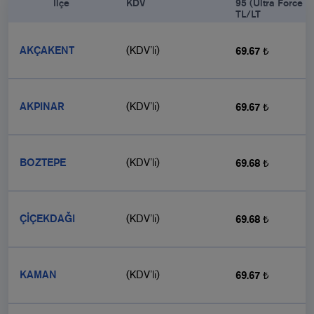
            İlçe

KDV
95 (Ultra Force 9
TL/LT
AKÇAKENT
(KDV’li)
69.67 ₺
AKPINAR
(KDV’li)
69.67 ₺
BOZTEPE
(KDV’li)
69.68 ₺
ÇİÇEKDAĞI
(KDV’li)
69.68 ₺
KAMAN
(KDV’li)
69.67 ₺