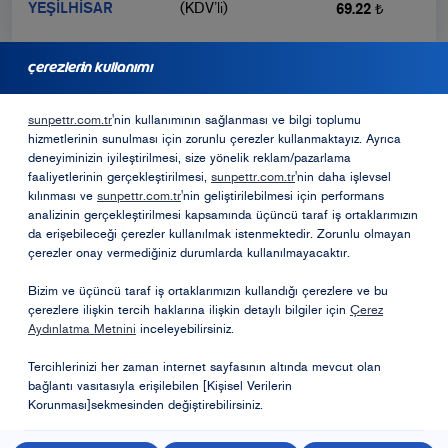
YEŞİLHİSAR
(KDV’li)
69.22 ₺
çerezlerin kullanımı
bayilik için başvurmak ister misiniz?
sunpettr.com.tr
'nin kullanımının sağlanması ve bilgi toplumu
hizmetlerinin sunulması için zorunlu çerezler kullanmaktayız. Ayrıca
Bayilik Formu
deneyiminizin iyileştirilmesi, size yönelik reklam/pazarlama
faaliyetlerinin gerçekleştirilmesi,
sunpettr.com.tr
'nin daha işlevsel
kılınması ve
sunpettr.com.tr
'nin geliştirilebilmesi için performans
analizinin gerçekleştirilmesi kapsamında üçüncü taraf iş ortaklarımızın
Opet Sosyal Sorumluk Projeleri
da erişebileceği çerezler kullanılmak istenmektedir. Zorunlu olmayan
çerezler onay vermediğiniz durumlarda kullanılmayacaktır.
Öneri ve Şikayetler
Bizim ve üçüncü taraf iş ortaklarımızın kullandığı çerezlere ve bu
çerezlere ilişkin tercih haklarına ilişkin detaylı bilgiler için
Çerez
Aydınlatma Metnini
inceleyebilirsiniz.
Tercihlerinizi her zaman internet sayfasının altında mevcut olan
bağlantı vasıtasıyla erişilebilen [Kişisel Verilerin
Korunması]sekmesinden değiştirebilirsiniz.
Kişisel Verilerin Korunması
Bilgi Toplumu Hizmetleri
Kullanım Koşulları