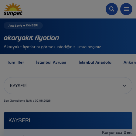
Ana Sayfa
KAYSERİ
Akaryakıt Fiyatları
Akaryakıt fiyatlarını görmek istediğiniz ilimizi seçiniz.
Tüm İller
İstanbul Avrupa
İstanbul Anadolu
Ankar
KAYSERİ
Son Güncelleme Tarihi : 07.08.2026
KAYSERİ
Kurşunsuz Benzi