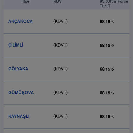
            İlçe

KDV
95 (Ultra Force 9
TL/LT
AKÇAKOCA
(KDV’li)
68.15 ₺
ÇİLİMLİ
(KDV’li)
68.15 ₺
GÖLYAKA
(KDV’li)
68.15 ₺
GÜMÜŞOVA
(KDV’li)
68.15 ₺
KAYNAŞLI
(KDV’li)
68.16 ₺