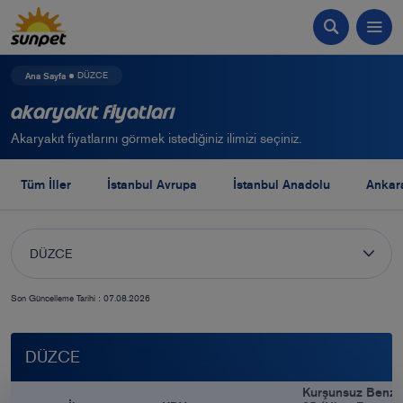
Ana Sayfa
DÜZCE
Akaryakıt Fiyatları
Akaryakıt fiyatlarını görmek istediğiniz ilimizi seçiniz.
Tüm İller
İstanbul Avrupa
İstanbul Anadolu
Ankar
DÜZCE
Son Güncelleme Tarihi : 07.08.2026
DÜZCE
Kurşunsuz Benzi