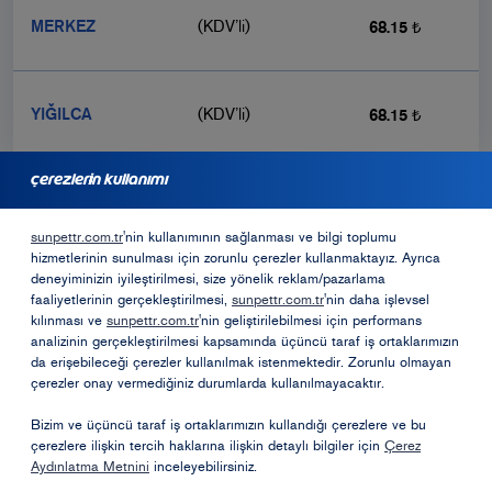
MERKEZ
(KDV’li)
68.15 ₺
YIĞILCA
(KDV’li)
68.15 ₺
çerezlerin kullanımı
bayilik için başvurmak ister misiniz?
sunpettr.com.tr
'nin kullanımının sağlanması ve bilgi toplumu
hizmetlerinin sunulması için zorunlu çerezler kullanmaktayız. Ayrıca
Bayilik Formu
deneyiminizin iyileştirilmesi, size yönelik reklam/pazarlama
faaliyetlerinin gerçekleştirilmesi,
sunpettr.com.tr
'nin daha işlevsel
kılınması ve
sunpettr.com.tr
'nin geliştirilebilmesi için performans
analizinin gerçekleştirilmesi kapsamında üçüncü taraf iş ortaklarımızın
Opet Sosyal Sorumluk Projeleri
da erişebileceği çerezler kullanılmak istenmektedir. Zorunlu olmayan
çerezler onay vermediğiniz durumlarda kullanılmayacaktır.
Öneri ve Şikayetler
Bizim ve üçüncü taraf iş ortaklarımızın kullandığı çerezlere ve bu
çerezlere ilişkin tercih haklarına ilişkin detaylı bilgiler için
Çerez
Aydınlatma Metnini
inceleyebilirsiniz.