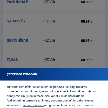
PAMUKKALE
(KDV’li)
68.98 ₺
SARAYKÖY
(KDV’li)
68.97 ₺
SERİNHİSAR
(KDV’li)
68.99 ₺
TAVAS
(KDV’li)
68.99 ₺
çerezlerin kullanımı
bayilik için başvurmak ister misiniz?
sunpettr.com.tr
'nin kullanımının sağlanması ve bilgi toplumu
hizmetlerinin sunulması için zorunlu çerezler kullanmaktayız. Ayrıca
Bayilik Formu
deneyiminizin iyileştirilmesi, size yönelik reklam/pazarlama
faaliyetlerinin gerçekleştirilmesi,
sunpettr.com.tr
'nin daha işlevsel
kılınması ve
sunpettr.com.tr
'nin geliştirilebilmesi için performans