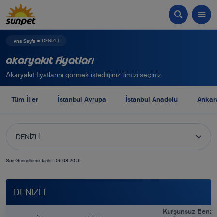
Ana Sayfa
DENİZLİ
Akaryakıt Fiyatları
Akaryakıt fiyatlarını görmek istediğiniz ilimizi seçiniz.
Tüm İller
İstanbul Avrupa
İstanbul Anadolu
Ankar
DENİZLİ
Son Güncelleme Tarihi : 06.08.2026
DENİZLİ
Kurşunsuz Benzi