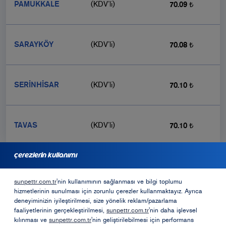
PAMUKKALE
(KDV’li)
70.09 ₺
SARAYKÖY
(KDV’li)
70.08 ₺
SERİNHİSAR
(KDV’li)
70.10 ₺
TAVAS
(KDV’li)
70.10 ₺
çerezlerin kullanımı
bayilik için başvurmak ister misiniz?
sunpettr.com.tr
'nin kullanımının sağlanması ve bilgi toplumu
hizmetlerinin sunulması için zorunlu çerezler kullanmaktayız. Ayrıca
Bayilik Formu
deneyiminizin iyileştirilmesi, size yönelik reklam/pazarlama
faaliyetlerinin gerçekleştirilmesi,
sunpettr.com.tr
'nin daha işlevsel
kılınması ve
sunpettr.com.tr
'nin geliştirilebilmesi için performans