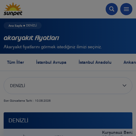
Ana Sayfa
DENİZLİ
Akaryakıt Fiyatları
Akaryakıt fiyatlarını görmek istediğiniz ilimizi seçiniz.
Tüm İller
İstanbul Avrupa
İstanbul Anadolu
Ankar
DENİZLİ
Son Güncelleme Tarihi : 10.08.2026
DENİZLİ
Kurşunsuz Benzi