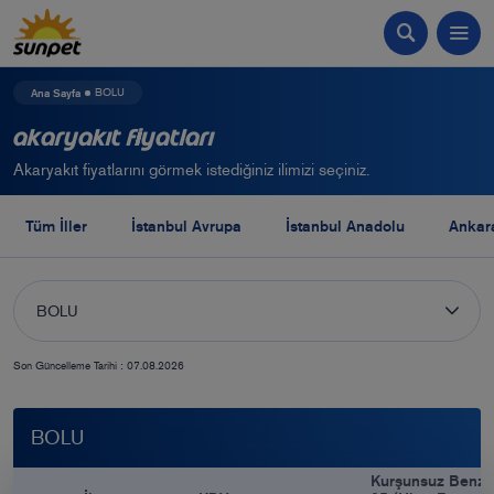
Ana Sayfa
BOLU
Akaryakıt Fiyatları
Akaryakıt fiyatlarını görmek istediğiniz ilimizi seçiniz.
Tüm İller
İstanbul Avrupa
İstanbul Anadolu
Ankar
BOLU
Son Güncelleme Tarihi : 07.08.2026
BOLU
Kurşunsuz Benzi