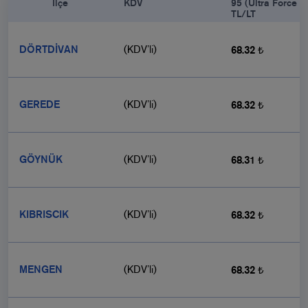
            İlçe

KDV
95 (Ultra Force 9
TL/LT
DÖRTDİVAN
(KDV’li)
68.32 ₺
GEREDE
(KDV’li)
68.32 ₺
GÖYNÜK
(KDV’li)
68.31 ₺
KIBRISCIK
(KDV’li)
68.32 ₺
MENGEN
(KDV’li)
68.32 ₺