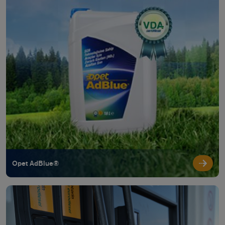
Opet AdBlue®