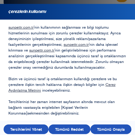
çerezlerin kullanımı
bayilik için başvurmak ister misiniz?
sunpettr.com.tr
'nin kullanımının sağlanması ve bilgi toplumu
hizmetlerinin sunulması için zorunlu çerezler kullanmaktayız. Ayrıca
Bayilik Formu
deneyiminizin iyileştirilmesi, size yönelik reklam/pazarlama
faaliyetlerinin gerçekleştirilmesi,
sunpettr.com.tr
'nin daha işlevsel
kılınması ve
sunpettr.com.tr
'nin geliştirilebilmesi için performans
analizinin gerçekleştirilmesi kapsamında üçüncü taraf iş ortaklarımızın
Opet Sosyal Sorumluk Projeleri
da erişebileceği çerezler kullanılmak istenmektedir. Zorunlu olmayan
çerezler onay vermediğiniz durumlarda kullanılmayacaktır.
Öneri ve Şikayetler
Bizim ve üçüncü taraf iş ortaklarımızın kullandığı çerezlere ve bu
çerezlere ilişkin tercih haklarına ilişkin detaylı bilgiler için
Çerez
Aydınlatma Metnini
inceleyebilirsiniz.
Tercihlerinizi her zaman internet sayfasının altında mevcut olan
bağlantı vasıtasıyla erişilebilen [Kişisel Verilerin
Korunması]sekmesinden değiştirebilirsiniz.
Kişisel Verilerin Korunması
Bilgi Toplumu Hizmetleri
Kullanım Koşulları
© 2026 Sunpet bir Opet Petrolcülük A.Ş. markasıdır. Tüm hakları saklıdır.
Tercihlerimi Yönet
Tümünü Reddet
Tümünü Onayla